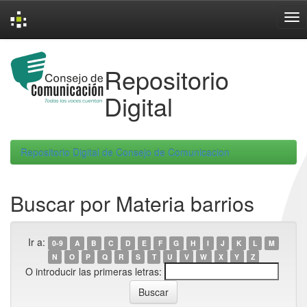
Skip
navigation
Repositorio
Digital
Repositorio Digital de Consejo de Comunicacion
Buscar por Materia barrios
Ir a:
0-9
A
B
C
D
E
F
G
H
I
J
K
L
M
N
O
P
Q
R
S
T
U
V
W
X
Y
Z
O introducir las primeras letras: