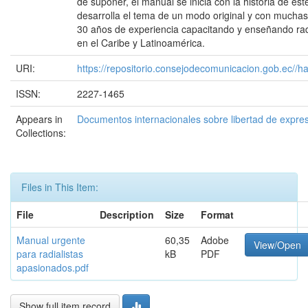
de suponer, el manual se inicia con la historia de est
desarrolla el tema de un modo original y con mucha
30 años de experiencia capacitando y enseñando radi
en el Caribe y Latinoamérica.
URI:
https://repositorio.consejodecomunicacion.gob.ec
ISSN:
2227-1465
Appears in
Documentos internacionales sobre libertad de expre
Collections:
Files in This Item:
File
Description
Size
Format
Manual urgente
60,35
Adobe
View/Open
para radialistas
kB
PDF
apasionados.pdf
Show full item record