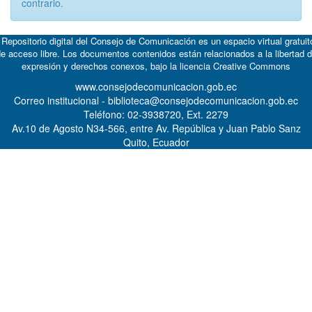
contrario.
 Repositorio digital del Consejo de Comunicación es un espacio virtual gratuit
e acceso libre. Los documentos contenidos están relacionados a la libertad 
expresión y derechos conexos, bajo la licencia
Creative Commons
www.consejodecomunicacion.gob.ec
Correo institucional - biblioteca@consejodecomunicacion.gob.ec
Teléfono: 02-3938720, Ext. 2279
Av.10 de Agosto N34-566, entre Av. República y Juan Pablo Sanz
Quito, Ecuador