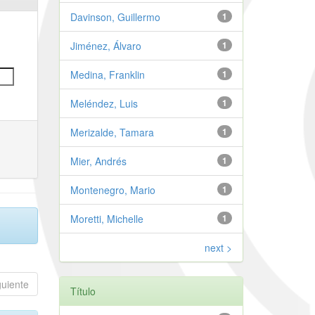
Davinson, Guillermo
1
Jiménez, Álvaro
1
Medina, Franklin
1
Meléndez, Luis
1
Merizalde, Tamara
1
Mier, Andrés
1
Montenegro, Mario
1
Moretti, Michelle
1
next >
guiente
Título