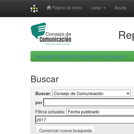
Skip
Página de inicio
Listar
Ayuda
navigation
Rep
Repositorio Digital de Consejo de Comunicacion
Buscar
Buscar:
por
Filtros actuales:
Comenzar nueva busqueda