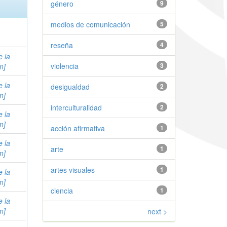
género
9
medios de comunicación
5
reseña
4
e la
violencia
3
m]
e la
desigualdad
2
m]
interculturalidad
2
e la
m]
acción afirmativa
1
e la
arte
1
m]
artes visuales
1
e la
m]
ciencia
1
e la
m]
next >