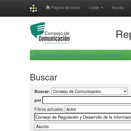
Skip
Página de inicio
Listar
Ayuda
navigation
Rep
Repositorio Digital de Consejo de Comunicacion
Buscar
Buscar:
por
Filtros actuales: