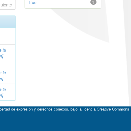
true
3
guiente
e la
m]
e la
m]
e la
m]
ibertad de expresión y derechos conexos, bajo la licencia
Creative Commons