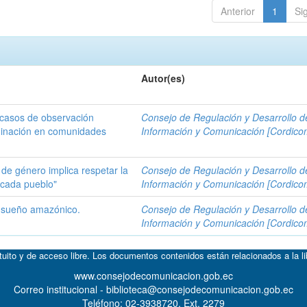
Anterior
1
Si
Autor(es)
 casos de observación
Consejo de Regulación y Desarrollo d
iminación en comunidades
Información y Comunicación [Cordico
de género implica respetar la
Consejo de Regulación y Desarrollo d
e cada pueblo"
Información y Comunicación [Cordico
n sueño amazónico.
Consejo de Regulación y Desarrollo d
Información y Comunicación [Cordico
atuito y de acceso libre. Los documentos contenidos están relacionados a la l
www.consejodecomunicacion.gob.ec
Correo institucional - biblioteca@consejodecomunicacion.gob.ec
Teléfono: 02-3938720, Ext. 2279