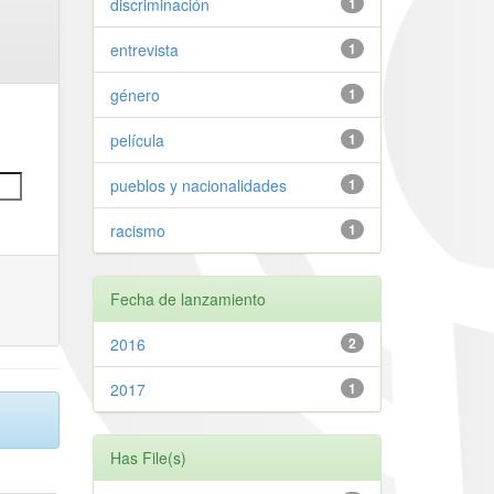
discriminación
1
entrevista
1
género
1
película
1
pueblos y nacionalidades
1
racismo
1
Fecha de lanzamiento
2016
2
2017
1
Has File(s)