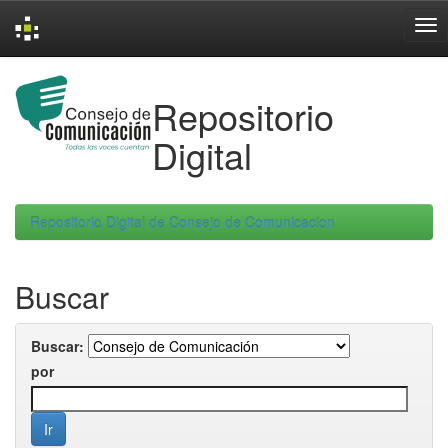
Skip
navigation
Repositorio
Digital
Repositorio Digital de Consejo de Comunicacion
Buscar
Buscar:
por