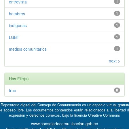
entrevista
1
hombres
1
indígenas
1
LGBT
1
medios comunitarios
1
next >
Has File(s)
true
8
 Repositorio digital del Consejo de Comunicación es un espacio virtual gratuit
e acceso libre. Los documentos contenidos están relacionados a la libertad 
expresión y derechos conexos, bajo la licencia
Creative Commons
www.consejodecomunicacion.gob.ec