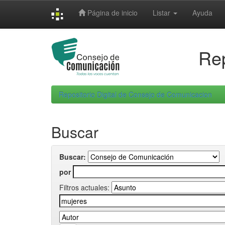
Skip
Página de inicio
Listar
Ayuda
navigation
Rep
Repositorio Digital de Consejo de Comunicacion
Buscar
Buscar:
por
Filtros actuales: