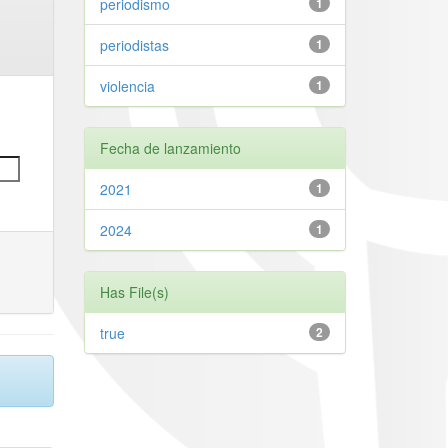
periodismo
1
periodistas
1
violencia
1
Fecha de lanzamiento
2021
1
2024
1
Has File(s)
true
2