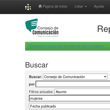
Skip
Página de inicio
Listar
Ayuda
navigation
Rep
Repositorio Digital de Consejo de Comunicacion
Buscar
Buscar:
por
Filtros actuales: