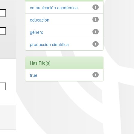
comunicación académica
1
educación
1
género
1
producción científica
1
Has File(s)
true
1