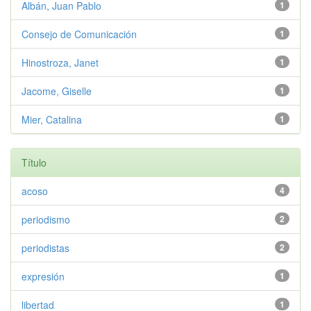
Albán, Juan Pablo
1
Consejo de Comunicación
1
Hinostroza, Janet
1
Jacome, Giselle
1
Mier, Catalina
1
Título
acoso
4
periodismo
2
periodistas
2
expresión
1
libertad
1