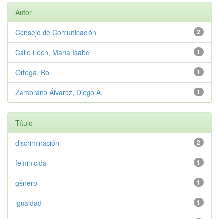
Autor
Consejo de Comunicación
2
Calle León, María Isabel
1
Ortega, Ro
1
Zambrano Álvarez, Diego A.
1
Título
discriminación
2
feminicida
1
género
1
igualdad
1