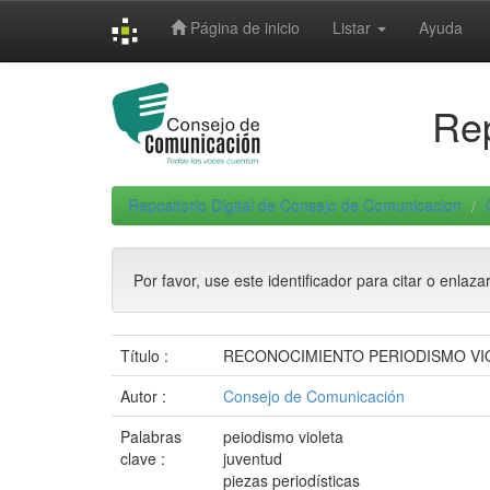
Skip
Página de inicio
Listar
Ayuda
navigation
Rep
Repositorio Digital de Consejo de Comunicacion
Por favor, use este identificador para citar o enlaza
Título :
RECONOCIMIENTO PERIODISMO VIOL
Autor :
Consejo de Comunicación
Palabras
peiodismo violeta
clave :
juventud
piezas periodísticas