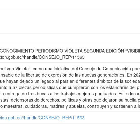
. RECONOCIMIENTO PERIODISMO VIOLETA SEGUNDA EDICIÓN “VISIBI
cacion.gob.ec//handle/CONSEJO_REP/11563
dismo Violeta”, como una iniciativa del Consejo de Comunicación para a
onsable de la libertad de expresión de las nuevas generaciones. En 2025
ue hayan dejado un legado al país en diferentes ámbitos de la sociedad
iento a 57 piezas periodísticas que cumplieron con los estándares del
, la entrega de tres becas a los trabajos mejores puntuados. Este docu
tivistas, defensoras de derechos, políticas y otras que dejaron su huella p
 maestras, cuidadoras, madres y abuelas, construyen y sostienen a la
cacion.gob.ec//handle/CONSEJO_REP/11563