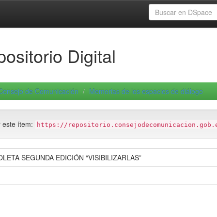
ositorio Digital
Consejo de Comunicación
Memorias de los espacios de diálogo
r este ítem:
https://repositorio.consejodecomunicacion.gob.
ETA SEGUNDA EDICIÓN “VISIBILIZARLAS”