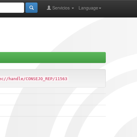
Servicios
Language
ec//handle/CONSEJO_REP/11563