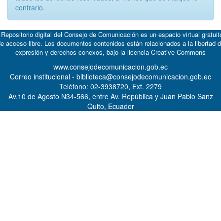
contrario.
 Repositorio digital del Consejo de Comunicación es un espacio virtual gratuit
e acceso libre. Los documentos contenidos están relacionados a la libertad 
expresión y derechos conexos, bajo la licencia
Creative Commons
www.consejodecomunicacion.gob.ec
Correo institucional - biblioteca@consejodecomunicacion.gob.ec
Teléfono: 02-3938720, Ext. 2279
Av.10 de Agosto N34-566, entre Av. República y Juan Pablo Sanz
Quito, Ecuador