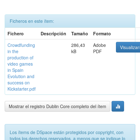
Ficheros en este ítem:
Fichero
Descripción
Tamaño
Formato
Crowdfunding
286,43
Adobe
Visualizar
in the
kB
PDF
production of
video games
in Spain
Evolution and
success on
Kickstarter.pdf
Mostrar el registro Dublin Core completo del ítem
Los ítems de DSpace están protegidos por copyright, con
todos los derechos reservados, a menos que se indique lo