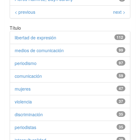
< previous
next >
Título
libertad de expresión
112
medios de comunicación
99
periodismo
97
comunicación
59
mujeres
47
violencia
37
discriminación
35
periodistas
35
29