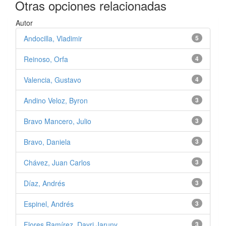
Otras opciones relacionadas
Autor
Andocilla, Vladimir
5
Reinoso, Orfa
4
Valencia, Gustavo
4
Andino Veloz, Byron
3
Bravo Mancero, Julio
3
Bravo, Daniela
3
Chávez, Juan Carlos
3
Díaz, Andrés
3
Espinel, Andrés
3
Flores Ramírez, Dayri Jaruny
3