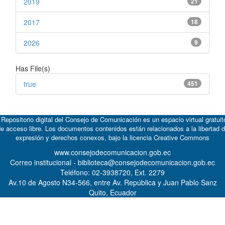
2019
21
2017
18
2026
9
Has File(s)
true
451
 Repositorio digital del Consejo de Comunicación es un espacio virtual gratuit
e acceso libre. Los documentos contenidos están relacionados a la libertad 
expresión y derechos conexos, bajo la licencia
Creative Commons
www.consejodecomunicacion.gob.ec
Correo institucional - biblioteca@consejodecomunicacion.gob.ec
Teléfono: 02-3938720, Ext. 2279
Av.10 de Agosto N34-566, entre Av. República y Juan Pablo Sanz
Quito, Ecuador