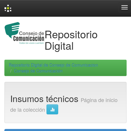
Skip
navigation
Repositorio
Digital
Repositorio Digital de Consejo de Comunicacion
Consejo de Comunicación
Insumos técnicos
Página de inicio
de la colección