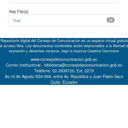
Has File(s)
true
30
 Repositorio digital del Consejo de Comunicación es un espacio virtual gratuit
e acceso libre. Los documentos contenidos están relacionados a la libertad 
expresión y derechos conexos, bajo la licencia
Creative Commons
www.consejodecomunicacion.gob.ec
Correo institucional - biblioteca@consejodecomunicacion.gob.ec
Teléfono: 02-3938720, Ext. 2279
Av.10 de Agosto N34-566, entre Av. República y Juan Pablo Sanz
Quito, Ecuador