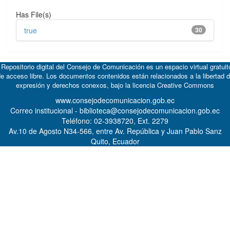
Has File(s)
true
30
 Repositorio digital del Consejo de Comunicación es un espacio virtual gratuit
e acceso libre. Los documentos contenidos están relacionados a la libertad 
expresión y derechos conexos, bajo la licencia
Creative Commons
www.consejodecomunicacion.gob.ec
Correo institucional - biblioteca@consejodecomunicacion.gob.ec
Teléfono: 02-3938720, Ext. 2279
Av.10 de Agosto N34-566, entre Av. República y Juan Pablo Sanz
Quito, Ecuador