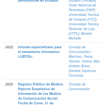
periodísticas en Ecuador
Ecuador [Fenape]
;
Unión Nacional de
Periodistas [UNP]
;
Universidad Técnica
de Cotopaxi [UTC]
;
Universidad Técnica
Particular de Loja
[UTPL]
;
Moretti,
Michelle
2022
Informe especializado para
Consejo de
el tratamiento informativo
Comunicación
;
LGBTIQ+
Martínez, Paola
;
Vizuete, Carlos
;
Mier,
Andrés
;
Bravo,
Daniela
;
Espinoza,
Fernanda
2022
Registro Público de Medios.
Consejo de
Reporte Estadístico de
Comunicación
Información de los Medios
de Comunicación Social.
Fecha de Corte: 31 de