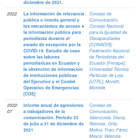
diciembre de 2021.
2022
La información de relevancia
Consejo de
pública o interés general y
Comunicación
;
los mecanismos de acceso a
Consejo Nacional
la información pública para
para la Igualdad de
periodistas durante el
Discapacidades
estado de excepción por la
[CONADIS]
;
COVID-19. Estudio de caso
Federación Nacional
sobre las labores
de Periodistas del
periodísticas en Ecuador y
Ecuador [Fenape]
;
la obtención de información
Universidad Técnica
de instituciones públicas
Particular de Loja
del Ejecutivo y el Comité
[UTPL]
;
Moretti,
Operativo de Emergencias
Michelle
[COE]
2022-
Informe anual de agresiones
Consejo de
07
a trabajadores de la
Comunicación
;
comunicación. Período 23
Valenzuela, Diana
;
de julio a 31 de diciembre de
Reinoso, Orfa
;
2021
Molina, Fran
;
Fárez,
Mayra
;
Valencia,