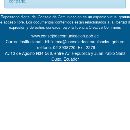
contrario.
 Repositorio digital del Consejo de Comunicación es un espacio virtual gratuit
e acceso libre. Los documentos contenidos están relacionados a la libertad 
expresión y derechos conexos, bajo la licencia
Creative Commons
www.consejodecomunicacion.gob.ec
Correo institucional - biblioteca@consejodecomunicacion.gob.ec
Teléfono: 02-3938720, Ext. 2279
Av.10 de Agosto N34-566, entre Av. República y Juan Pablo Sanz
Quito, Ecuador