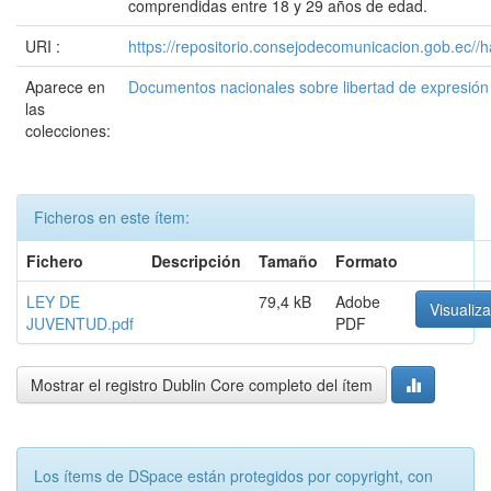
comprendidas entre 18 y 29 años de edad.
URI :
https://repositorio.consejodecomunicacion.gob.e
Aparece en
Documentos nacionales sobre libertad de expresió
las
colecciones:
Ficheros en este ítem:
Fichero
Descripción
Tamaño
Formato
LEY DE
79,4 kB
Adobe
Visualiza
JUVENTUD.pdf
PDF
Mostrar el registro Dublin Core completo del ítem
Los ítems de DSpace están protegidos por copyright, con