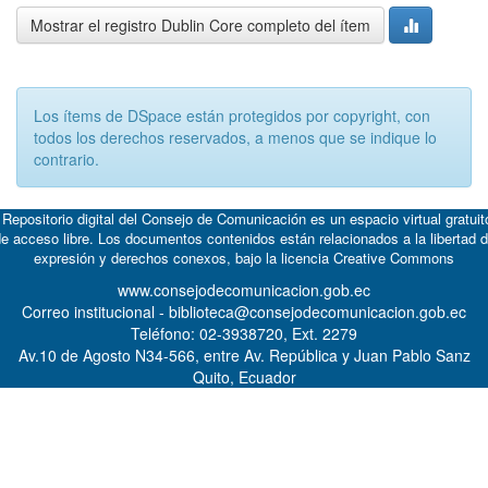
Mostrar el registro Dublin Core completo del ítem
Los ítems de DSpace están protegidos por copyright, con
todos los derechos reservados, a menos que se indique lo
contrario.
 Repositorio digital del Consejo de Comunicación es un espacio virtual gratuit
e acceso libre. Los documentos contenidos están relacionados a la libertad 
expresión y derechos conexos, bajo la licencia
Creative Commons
www.consejodecomunicacion.gob.ec
Correo institucional - biblioteca@consejodecomunicacion.gob.ec
Teléfono: 02-3938720, Ext. 2279
Av.10 de Agosto N34-566, entre Av. República y Juan Pablo Sanz
Quito, Ecuador