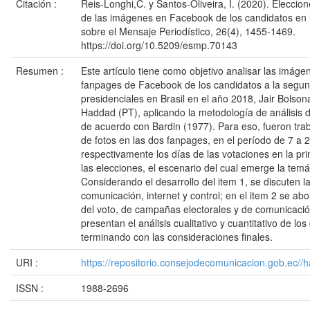
Citación :
Reis-Longhi,C. y Santos-Oliveira, I. (2020). Eleccion
de las imágenes en Facebook de los candidatos en 
sobre el Mensaje Periodístico, 26(4), 1455-1469.
https://doi.org/10.5209/esmp.70143
Resumen :
Este artículo tiene como objetivo analisar las imáge
fanpages de Facebook de los candidatos a la segund
presidenciales en Brasil en el año 2018, Jair Bolso
Haddad (PT), aplicando la metodología de análisis d
de acuerdo con Bardin (1977). Para eso, fueron tra
de fotos en las dos fanpages, en el período de 7 a 
respectivamente los días de las votaciones en la pr
las elecciones, el escenario del cual emerge la temá
Considerando el desarrollo del item 1, se discuten l
comunicación, internet y control; en el item 2 se abo
del voto, de campañas electorales y de comunicación 
presentan el análisis cualitativo y cuantitativo de lo
terminando con las consideraciones finales.
URI :
https://repositorio.consejodecomunicacion.gob.e
ISSN :
1988-2696