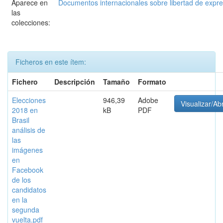
Aparece en
Documentos internacionales sobre libertad de expr
las
colecciones:
Ficheros en este ítem:
Fichero
Descripción
Tamaño
Formato
Elecciones
946,39
Adobe
Visualizar/Abr
2018 en
kB
PDF
Brasil
análisis de
las
imágenes
en
Facebook
de los
candidatos
en la
segunda
vuelta.pdf