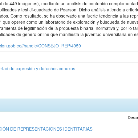
al de 449 imágenes), mediante un análisis de contenido complementado p
pificados y test Ji-cuadrado de Pearson. Dicho análisis atiende a criter
ados. Como resultado, se ha observado una fuerte tendencia a las rep
” que operen como un laboratorio de exploración y búsqueda de nuevas
ienta de legitimación de la propuesta binaria, normativa y, por lo tant
ntidades de género online que manifiesta la juventud universitaria en 
cacion.gob.ec//handle/CONSEJO_REP/4959
ertad de expresión y derechos conexos
Desc
IÓN DE REPRESENTACIONES IDENTITARIAS