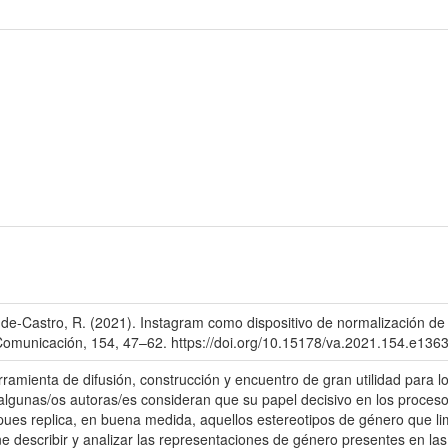
z-de-Castro, R. (2021). Instagram como dispositivo de normalización de
Comunicación, 154, 47–62. https://doi.org/10.15178/va.2021.154.e136
ramienta de difusión, construcción y encuentro de gran utilidad para l
algunas/os autoras/es consideran que su papel decisivo en los proceso
ues replica, en buena medida, aquellos estereotipos de género que limit
e describir y analizar las representaciones de género presentes en las