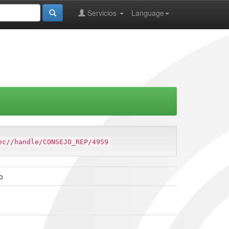
Servicios
Language
ec//handle/CONSEJO_REP/4959
o