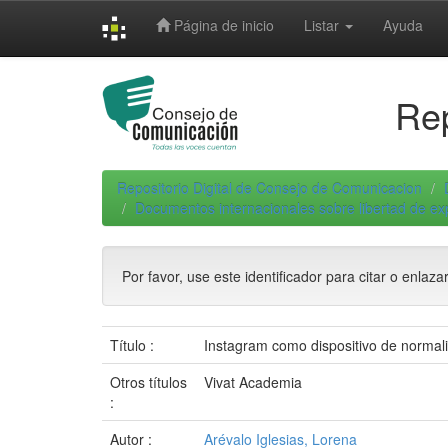
Skip
Página de inicio
Listar
Ayuda
navigation
Rep
Repositorio Digital de Consejo de Comunicacion
Documentos internacionales sobre libertad de e
Por favor, use este identificador para citar o enlaza
Título :
Instagram como dispositivo de normali
Otros títulos
Vivat Academia
:
Autor :
Arévalo Iglesias, Lorena