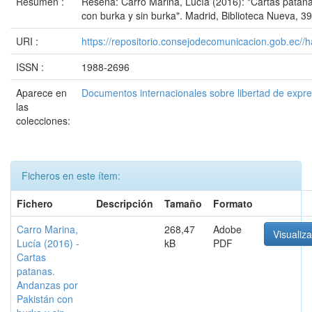
Resumen :
Reseña: Carro Marina, Lucía (2016): "Cartas patan
con burka y sin burka". Madrid, Biblioteca Nueva, 3
URI :
https://repositorio.consejodecomunicacion.gob.e
ISSN :
1988-2696
Aparece en
Documentos internacionales sobre libertad de expr
las
colecciones:
Ficheros en este ítem:
Fichero
Descripción
Tamaño
Formato
Carro Marina,
268,47
Adobe
Visualiza
Lucía (2016) -
kB
PDF
Cartas
patanas.
Andanzas por
Pakistán con