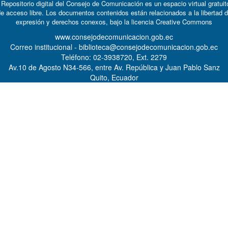
 Repositorio digital del Consejo de Comunicación es un espacio virtual gratuit
e acceso libre. Los documentos contenidos están relacionados a la libertad 
expresión y derechos conexos, bajo la licencia
Creative Commons
www.consejodecomunicacion.gob.ec
Correo institucional - biblioteca@consejodecomunicacion.gob.ec
Teléfono: 02-3938720, Ext. 2279
Av.10 de Agosto N34-566, entre Av. República y Juan Pablo Sanz
Quito, Ecuador