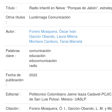
Título :
Radio infantil en Neiva: “Pompas de Jabón”, estrat
Otros títulos
Luciérnaga Comunicación
:
Autor :
Forero Mosquera, Óscar Iván
Garzón Obando, Laura Milena
Montano Cardozo, Tania Marcela
Palabras
comunicación
clave :
educación
educomunicación
radio
Fecha de
2022
publicación
:
Editorial :
Politécnico Colombiano Jaime Isaza Cadavid-PCJIC
de San Luis Potosí- México- UASLP
Citación :
Forero-Mosquera, Ó. I., Garzón-Obando, L. M. y M