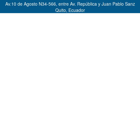
Av.10 de Agosto N34-566, entre Av. República y Juan Pablo Sanz
Quito, Ecuador