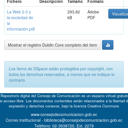
Fichero
Descripción
Tamaño
Formato
La Web 2.0 y
293,82
Adobe
Visualiza
la sociedad de
kB
PDF
la
información.pdf
Mostrar el registro Dublin Core completo del ítem
Los ítems de DSpace están protegidos por copyright, con
todos los derechos reservados, a menos que se indique lo
contrario.
 Repositorio digital del Consejo de Comunicación es un espacio virtual gratuit
e acceso libre. Los documentos contenidos están relacionados a la libertad 
expresión y derechos conexos, bajo la licencia
Creative Commons
www.consejodecomunicacion.gob.ec
Correo institucional - biblioteca@consejodecomunicacion.gob.ec
Teléfono: 02-3938720, Ext. 2279