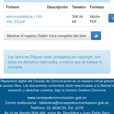
Fichero
Descripción
Tamaño
Formato
admrevistalatina,+189-
398,44
Adobe
V
206_ES.pdf
kB
PDF
Mostrar el registro Dublin Core completo del ítem
Los ítems de DSpace están protegidos por copyright, con
todos los derechos reservados, a menos que se indique lo
contrario.
 Repositorio digital del Consejo de Comunicación es un espacio virtual gratuit
e acceso libre. Los documentos contenidos están relacionados a la libertad 
expresión y derechos conexos, bajo la licencia
Creative Commons
www.consejodecomunicacion.gob.ec
Correo institucional - biblioteca@consejodecomunicacion.gob.ec
Teléfono: 02-3938720, Ext. 2279
Av.10 de Agosto N34-566, entre Av. República y Juan Pablo Sanz