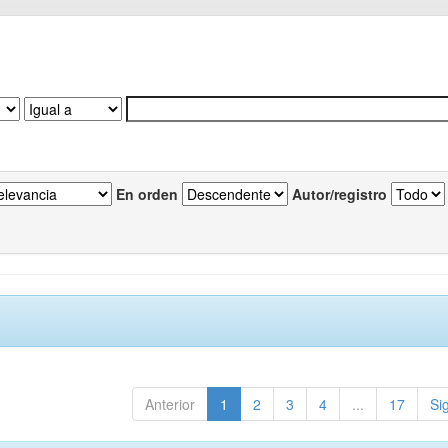
En orden
Autor/registro
Anterior
1
2
3
4
...
17
Si