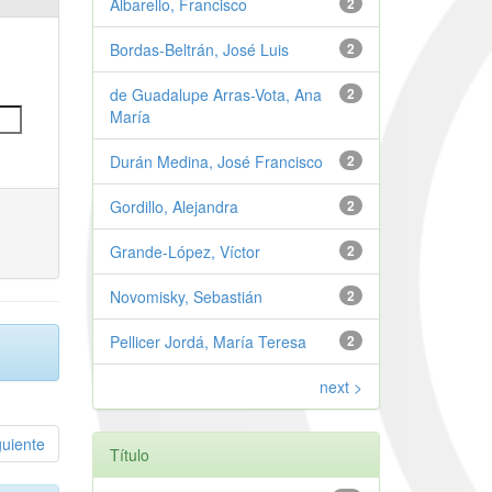
Albarello, Francisco
2
Bordas-Beltrán, José Luis
2
de Guadalupe Arras-Vota, Ana
2
María
Durán Medina, José Francisco
2
Gordillo, Alejandra
2
Grande-López, Víctor
2
Novomisky, Sebastián
2
Pellicer Jordá, María Teresa
2
next >
guiente
Título