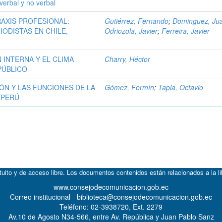
erbal y no verbal
RAXIS PROFESIONAL:
Gutiérrez, Fernando
;
Dominguez, Ju
IODISTAS EN CHILE,
Odriozola, Javier
;
Ferreira, Javier
 INTERNA Y EL CLIMA
Charry, Héctor
PÚBLICO
N Y LAS FUNCIONES DE LA
Gómez, Fermín
;
Tapia, Octavio
 PERÚ
atuito y de acceso libre. Los documentos contenidos están relacionados a la l
www.consejodecomunicacion.gob.ec
Correo institucional - biblioteca@consejodecomunicacion.gob.ec
Teléfono: 02-3938720, Ext. 2279
Av.10 de Agosto N34-566, entre Av. República y Juan Pablo Sanz