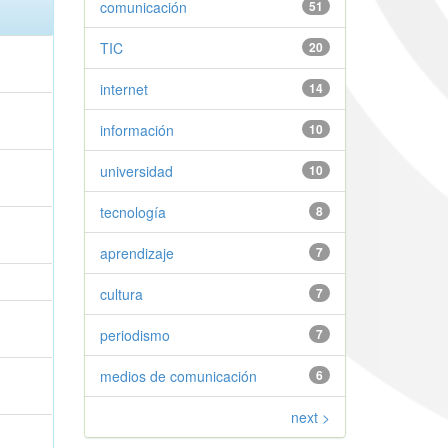
comunicación
51
TIC
20
internet
14
información
10
universidad
10
tecnología
8
aprendizaje
7
cultura
7
periodismo
7
medios de comunicación
6
next >