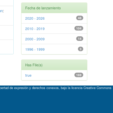
Fecha de lanzamiento
an
;
2020 - 2026
48
2010 - 2019
104
2000 - 2009
14
1996 - 1999
3
Has File(s)
true
169
ibertad de expresión y derechos conexos, bajo la licencia
Creative Commons