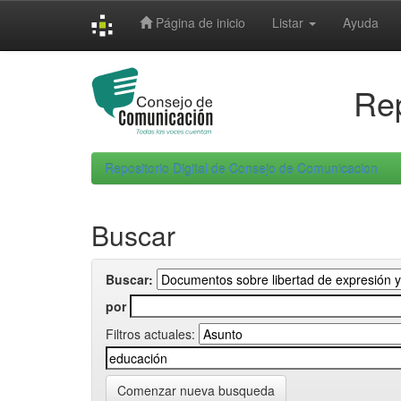
Skip
Página de inicio
Listar
Ayuda
navigation
Rep
Repositorio Digital de Consejo de Comunicacion
Buscar
Buscar:
por
Filtros actuales:
Comenzar nueva busqueda