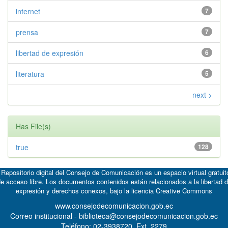
internet
7
prensa
7
libertad de expresión
6
literatura
5
next >
Has File(s)
true
128
 Repositorio digital del Consejo de Comunicación es un espacio virtual gratuit
e acceso libre. Los documentos contenidos están relacionados a la libertad 
expresión y derechos conexos, bajo la licencia
Creative Commons
www.consejodecomunicacion.gob.ec
Correo institucional - biblioteca@consejodecomunicacion.gob.ec
Teléfono: 02-3938720, Ext. 2279