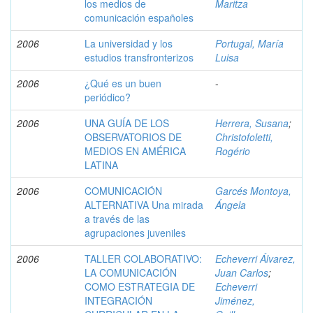
los medios de
Maritza
comunicación españoles
2006
La universidad y los
Portugal, María
estudios transfronterizos
Luisa
2006
¿Qué es un buen
-
periódico?
2006
UNA GUÍA DE LOS
Herrera, Susana
;
OBSERVATORIOS DE
Christofoletti,
MEDIOS EN AMÉRICA
Rogério
LATINA
2006
COMUNICACIÓN
Garcés Montoya,
ALTERNATIVA Una mirada
Ángela
a través de las
agrupaciones juveniles
2006
TALLER COLABORATIVO:
Echeverri Álvarez,
LA COMUNICACIÓN
Juan Carlos
;
COMO ESTRATEGIA DE
Echeverri
INTEGRACIÓN
Jiménez,