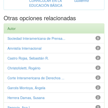
CURRICULAR EN LA
Guillermo
EDUCACIÓN BÁSICA
Otras opciones relacionadas
Autor
Sociedad Interamericana de Prensa...
5
Amnistía Internacional
2
Castro Rojas, Sebastián R.
2
Christofoletti, Rogério
2
Corte Interamericana de Derechos ...
2
Garcés Montoya, Ángela
2
Herrera Damas, Susana
2
Segovia, Ana I.
2