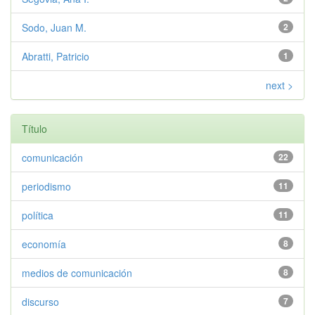
Sodo, Juan M.
2
Abratti, Patricio
1
next >
Título
comunicación
22
periodismo
11
política
11
economía
8
medios de comunicación
8
discurso
7