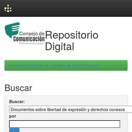
Skip
navigation
Repositorio
Digital
Repositorio Digital de Consejo de Comunicacion
Buscar
Buscar:
por