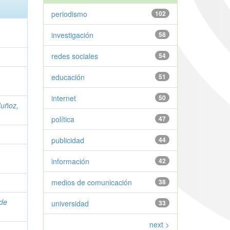
periodismo
102
investigación
58
redes sociales
54
educación
51
internet
50
uñoz,
política
47
publicidad
44
información
42
medios de comunicación
38
 de
universidad
33
next >