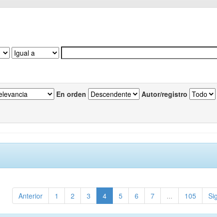
En orden
Autor/registro
Anterior
1
2
3
4
5
6
7
...
105
Si