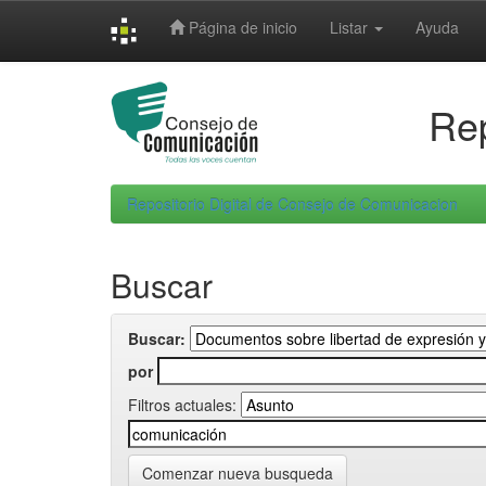
Skip
Página de inicio
Listar
Ayuda
navigation
Rep
Repositorio Digital de Consejo de Comunicacion
Buscar
Buscar:
por
Filtros actuales:
Comenzar nueva busqueda