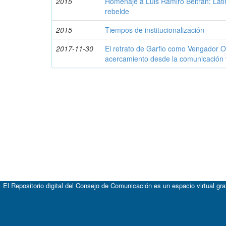
2015
Homenaje a Luis Ramiro Beltrán: Lat
rebelde
2015
Tiempos de institucionalización
2017-11-30
El retrato de Garfio como Vengador 
acercamiento desde la comunicación v
El Repositorio digital del Consejo de Comunicación es un espacio virtual gr