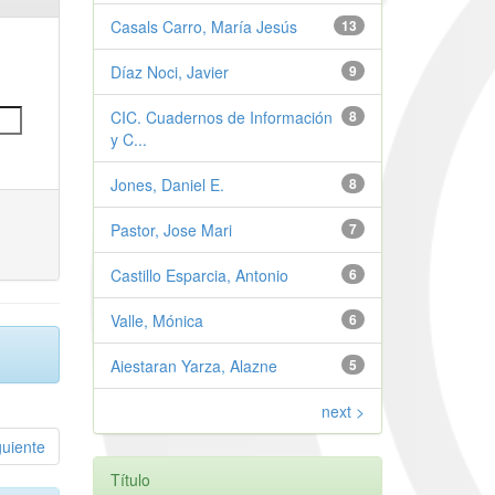
Casals Carro, María Jesús
13
Díaz Noci, Javier
9
CIC. Cuadernos de Información
8
y C...
Jones, Daniel E.
8
Pastor, Jose Mari
7
Castillo Esparcia, Antonio
6
Valle, Mónica
6
Aiestaran Yarza, Alazne
5
next >
guiente
Título