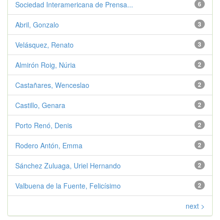
Sociedad Interamericana de Prensa...
6
Abril, Gonzalo
3
Velásquez, Renato
3
Almirón Roig, Núria
2
Castañares, Wenceslao
2
Castillo, Genara
2
Porto Renó, Denis
2
Rodero Antón, Emma
2
Sánchez Zuluaga, Uriel Hernando
2
Valbuena de la Fuente, Felicísimo
2
next >