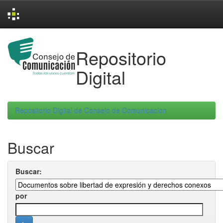
Skip
navigation
Repositorio
Digital
Repositorio Digital de Consejo de Comunicacion
Buscar
Buscar:
por