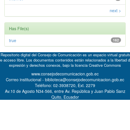
next >
Has File(s)
true
162
 Repositorio digital del Consejo de Comunicación es un espacio virtual gratuit
e acceso libre. Los documentos contenidos están relacionados a la libertad 
expresión y derechos conexos, bajo la licencia
Creative Commons
www.consejodecomunicacion.gob.ec
Correo institucional - biblioteca@consejodecomunicacion.gob.ec
Teléfono: 02-3938720, Ext. 2279
Av.10 de Agosto N34-566, entre Av. República y Juan Pablo Sanz
Quito, Ecuador