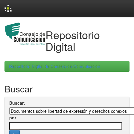
Skip
navigation
Repositorio
Digital
Repositorio Digital de Consejo de Comunicacion
Buscar
Buscar:
por