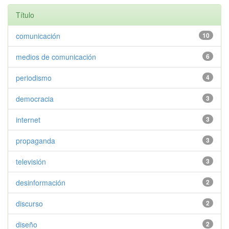
Título
comunicación
10
medios de comunicación
6
periodismo
4
democracia
3
internet
3
propaganda
3
televisión
3
desinformación
2
discurso
2
diseño
2