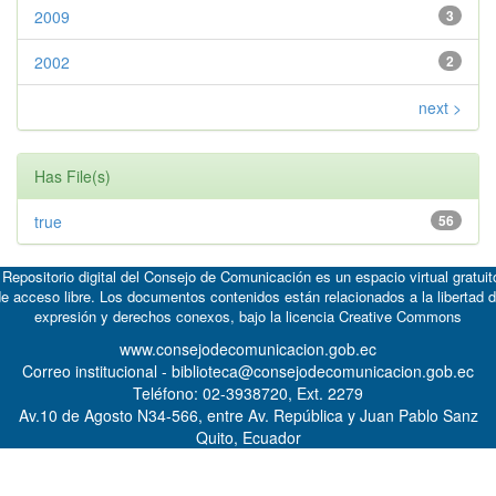
2009
3
2002
2
next >
Has File(s)
true
56
 Repositorio digital del Consejo de Comunicación es un espacio virtual gratuit
e acceso libre. Los documentos contenidos están relacionados a la libertad 
expresión y derechos conexos, bajo la licencia
Creative Commons
www.consejodecomunicacion.gob.ec
Correo institucional - biblioteca@consejodecomunicacion.gob.ec
Teléfono: 02-3938720, Ext. 2279
Av.10 de Agosto N34-566, entre Av. República y Juan Pablo Sanz
Quito, Ecuador