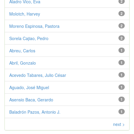
Aladro Vico, Eva
2
Molotch, Harvey
2
Moreno Espinosa, Pastora
2
Sorela Cajiao, Pedro
2
Abreu, Carlos
1
Abril, Gonzalo
1
Acevedo Tabares, Julio César
1
Aguado, José Miguel
1
Asensio Baca, Gerardo
1
Baladrón Pazos, Antonio J.
1
next >