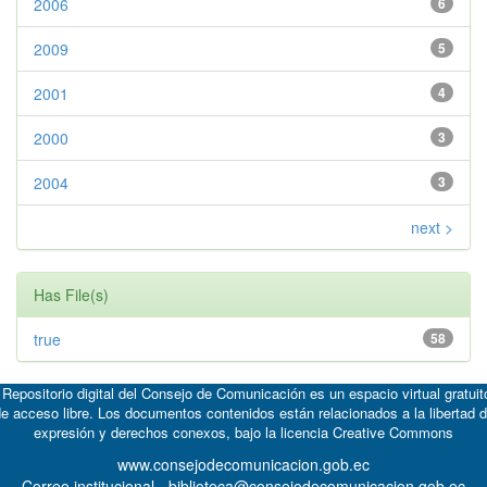
2006
6
2009
5
2001
4
2000
3
2004
3
next >
Has File(s)
true
58
 Repositorio digital del Consejo de Comunicación es un espacio virtual gratuit
e acceso libre. Los documentos contenidos están relacionados a la libertad 
expresión y derechos conexos, bajo la licencia
Creative Commons
www.consejodecomunicacion.gob.ec
Correo institucional - biblioteca@consejodecomunicacion.gob.ec