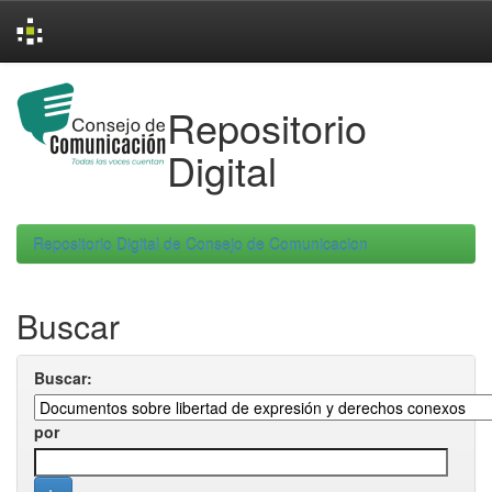
Skip
navigation
Repositorio
Digital
Repositorio Digital de Consejo de Comunicacion
Buscar
Buscar:
por