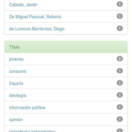
Cabedo, Javier
1
De Miguel Pascual, Roberto
1
de-Lorenzo-Barrientos, Diego
1
Título
jóvenes
2
consumo
1
España
1
ideología
1
información política
1
opinión
1
periodismo interpretativo
1