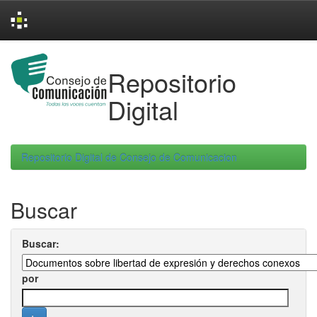
Skip
navigation
Repositorio
Digital
Repositorio Digital de Consejo de Comunicacion
Buscar
Buscar:
por