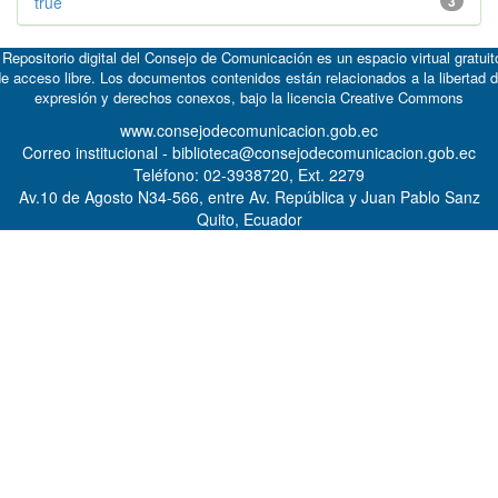
true
3
 Repositorio digital del Consejo de Comunicación es un espacio virtual gratuit
e acceso libre. Los documentos contenidos están relacionados a la libertad 
expresión y derechos conexos, bajo la licencia
Creative Commons
www.consejodecomunicacion.gob.ec
Correo institucional - biblioteca@consejodecomunicacion.gob.ec
Teléfono: 02-3938720, Ext. 2279
Av.10 de Agosto N34-566, entre Av. República y Juan Pablo Sanz
Quito, Ecuador