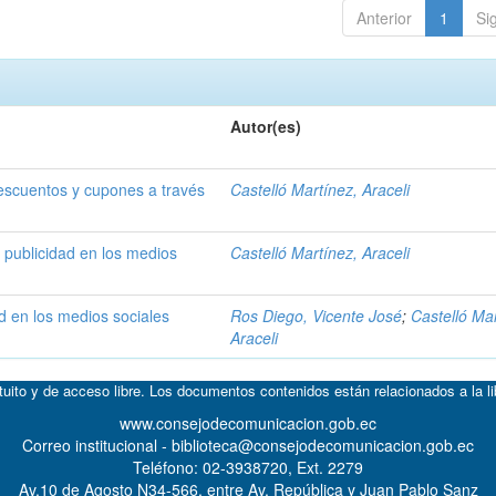
Anterior
1
Si
Autor(es)
escuentos y cupones a través
Castelló Martínez, Araceli
y publicidad en los medios
Castelló Martínez, Araceli
d en los medios sociales
Ros Diego, Vicente José
;
Castelló Mar
Araceli
atuito y de acceso libre. Los documentos contenidos están relacionados a la l
www.consejodecomunicacion.gob.ec
Correo institucional - biblioteca@consejodecomunicacion.gob.ec
Teléfono: 02-3938720, Ext. 2279
Av.10 de Agosto N34-566, entre Av. República y Juan Pablo Sanz