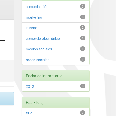
comunicación
3
marketing
3
internet
2
comercio electrónico
1
medios sociales
1
redes sociales
1
Fecha de lanzamiento
2012
3
Has File(s)
true
3