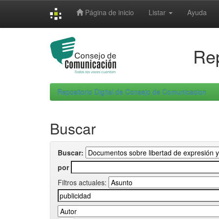
Skip
Página de inicio
Listar
Ayuda
navigation
Rep
Repositorio Digital de Consejo de Comunicacion
Buscar
Buscar:
por
Filtros actuales: