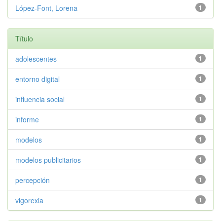
López-Font, Lorena
1
Título
adolescentes
1
entorno digital
1
influencia social
1
informe
1
modelos
1
modelos publicitarios
1
percepción
1
vigorexia
1