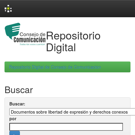
Skip
navigation
Repositorio
Digital
Repositorio Digital de Consejo de Comunicacion
Buscar
Buscar:
por