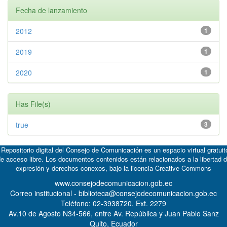
Fecha de lanzamiento
2012
1
2019
1
2020
1
Has File(s)
true
3
 Repositorio digital del Consejo de Comunicación es un espacio virtual gratuit
e acceso libre. Los documentos contenidos están relacionados a la libertad 
expresión y derechos conexos, bajo la licencia
Creative Commons
www.consejodecomunicacion.gob.ec
Correo institucional - biblioteca@consejodecomunicacion.gob.ec
Teléfono: 02-3938720, Ext. 2279
Av.10 de Agosto N34-566, entre Av. República y Juan Pablo Sanz
Quito, Ecuador