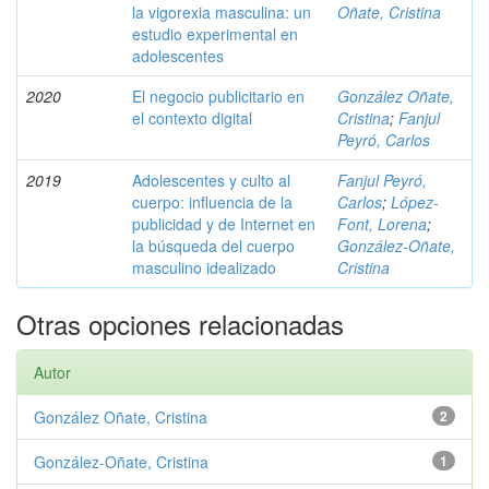
la vigorexia masculina: un
Oñate, Cristina
estudio experimental en
adolescentes
2020
El negocio publicitario en
González Oñate,
el contexto digital
Cristina
;
Fanjul
Peyró, Carlos
2019
Adolescentes y culto al
Fanjul Peyró,
cuerpo: influencia de la
Carlos
;
López-
publicidad y de Internet en
Font, Lorena
;
la búsqueda del cuerpo
González-Oñate,
masculino idealizado
Cristina
Otras opciones relacionadas
Autor
González Oñate, Cristina
2
González-Oñate, Cristina
1