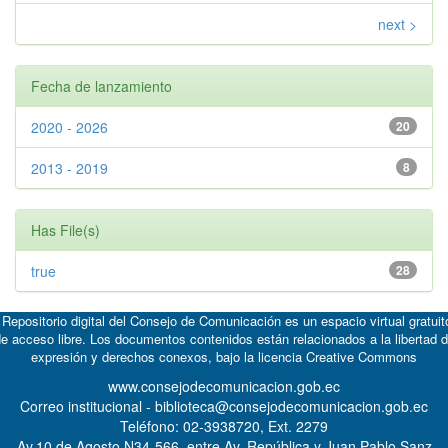
next >
Fecha de lanzamiento
2020 - 2026
20
2013 - 2019
8
Has File(s)
true
28
 Repositorio digital del Consejo de Comunicación es un espacio virtual gratuit
e acceso libre. Los documentos contenidos están relacionados a la libertad 
expresión y derechos conexos, bajo la licencia
Creative Commons
www.consejodecomunicacion.gob.ec
Correo institucional - biblioteca@consejodecomunicacion.gob.ec
Teléfono: 02-3938720, Ext. 2279
Av.10 de Agosto N34-566, entre Av. República y Juan Pablo Sanz