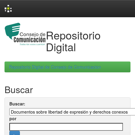
Skip
navigation
Repositorio
Digital
Repositorio Digital de Consejo de Comunicacion
Buscar
Buscar:
por