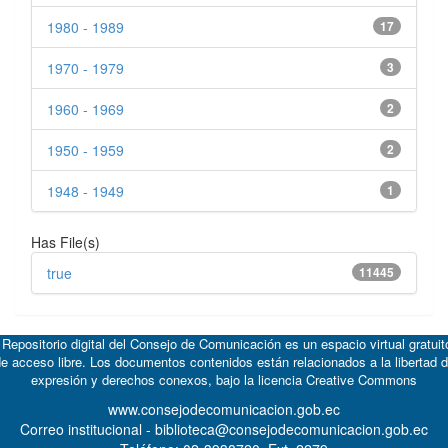
1980 - 1989
17
1970 - 1979
3
1960 - 1969
2
1950 - 1959
2
1948 - 1949
1
Has File(s)
true
11445
 Repositorio digital del Consejo de Comunicación es un espacio virtual gratuit
e acceso libre. Los documentos contenidos están relacionados a la libertad 
expresión y derechos conexos, bajo la licencia
Creative Commons
www.consejodecomunicacion.gob.ec
Correo institucional - biblioteca@consejodecomunicacion.gob.ec