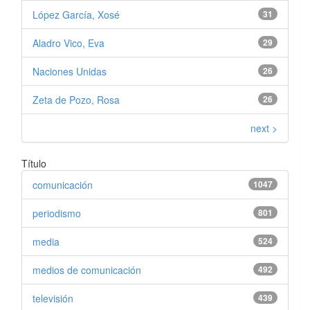
López García, Xosé
31
Aladro Vico, Eva
29
Naciones Unidas
26
Zeta de Pozo, Rosa
26
next >
Título
comunicación
1047
periodismo
801
media
524
medios de comunicación
492
televisión
439