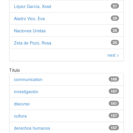
López García, Xosé
31
Aladro Vico, Eva
29
Naciones Unidas
26
Zeta de Pozo, Rosa
26
next >
Título
communication
168
investigación
167
discurso
161
cultura
157
derechos humanos
157