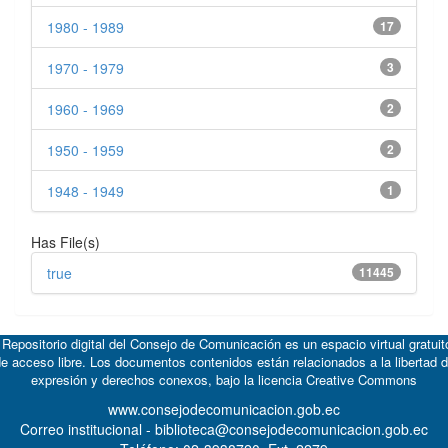
1980 - 1989
17
1970 - 1979
3
1960 - 1969
2
1950 - 1959
2
1948 - 1949
1
Has File(s)
true
11445
 Repositorio digital del Consejo de Comunicación es un espacio virtual gratuit
e acceso libre. Los documentos contenidos están relacionados a la libertad 
expresión y derechos conexos, bajo la licencia
Creative Commons
www.consejodecomunicacion.gob.ec
Correo institucional - biblioteca@consejodecomunicacion.gob.ec