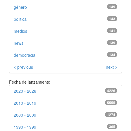
género
149
political
143
medios
141
news
139
democracia
134
< previous
next >
Fecha de lanzamiento
2020 - 2026
4226
2010 - 2019
5555
2000 - 2009
1274
1990 - 1999
365