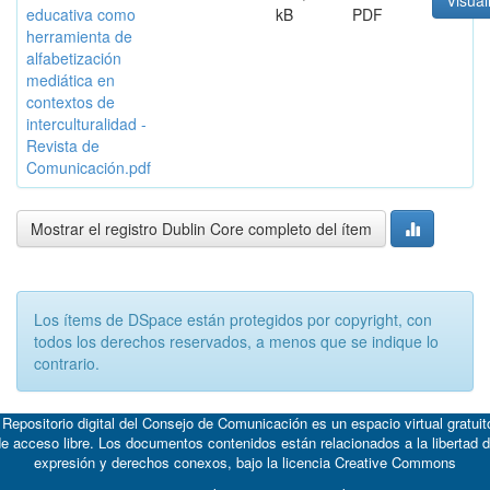
Visual
educativa como
kB
PDF
herramienta de
alfabetización
mediática en
contextos de
interculturalidad -
Revista de
Comunicación.pdf
Mostrar el registro Dublin Core completo del ítem
Los ítems de DSpace están protegidos por copyright, con
todos los derechos reservados, a menos que se indique lo
contrario.
 Repositorio digital del Consejo de Comunicación es un espacio virtual gratuit
e acceso libre. Los documentos contenidos están relacionados a la libertad 
expresión y derechos conexos, bajo la licencia
Creative Commons