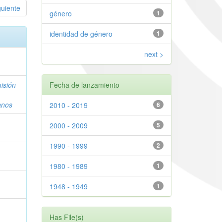
guiente
género
1
identidad de género
1
next >
isión
Fecha de lanzamiento
anos
2010 - 2019
6
2000 - 2009
5
1990 - 1999
2
1980 - 1989
1
1948 - 1949
1
Has File(s)