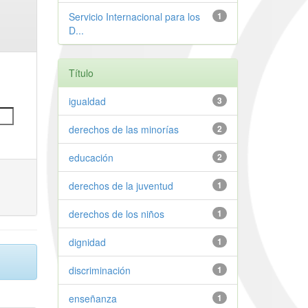
Servicio Internacional para los
1
D...
Título
igualdad
3
derechos de las minorías
2
educación
2
derechos de la juventud
1
derechos de los niños
1
dignidad
1
discriminación
1
enseñanza
1