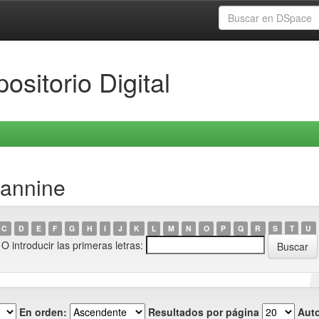
ositorio Digital
eannine
C
D
E
F
G
H
I
J
K
L
M
N
O
P
Q
R
S
T
U
O introducir las primeras letras:
En orden:
Resultados por página
Auto