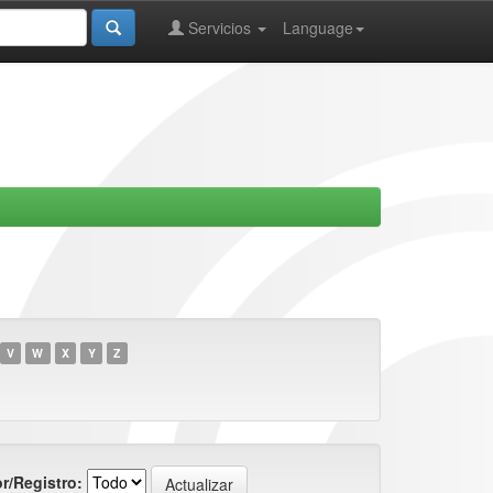
Servicios
Language
V
W
X
Y
Z
r/Registro: