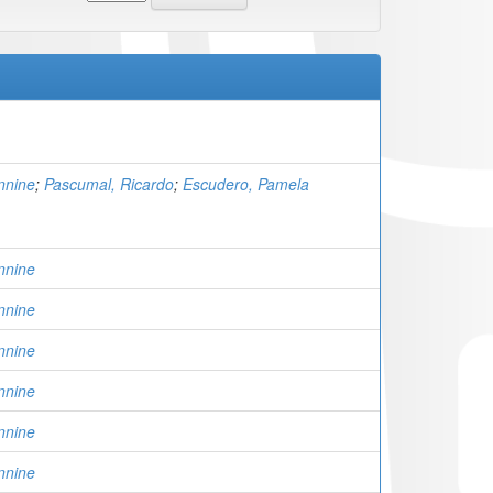
nnine
;
Pascumal, Ricardo
;
Escudero, Pamela
nnine
nnine
nnine
nnine
nnine
nnine