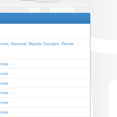
nnine
;
Pascumal, Ricardo
;
Escudero, Pamela
nnine
nnine
nnine
nnine
nnine
nnine