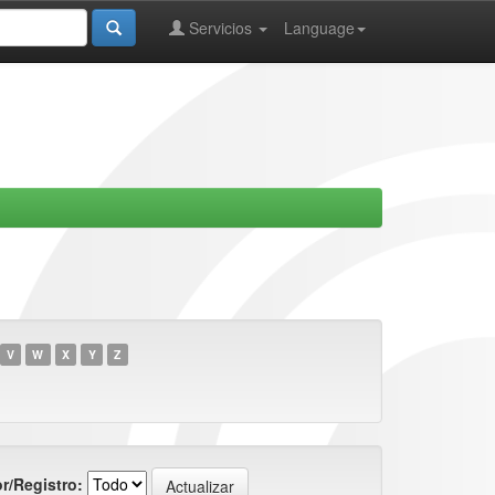
Servicios
Language
V
W
X
Y
Z
r/Registro: