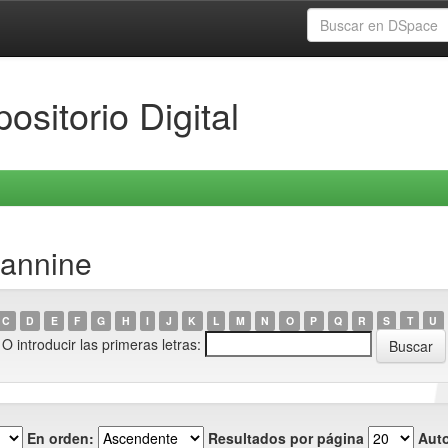
ositorio Digital
eannine
C
D
E
F
G
H
I
J
K
L
M
N
O
P
Q
R
S
T
U
O introducir las primeras letras:
En orden:
Resultados por página
Auto