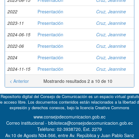
2023-06-15
Presentación
Cruz, Jeannine
2022
Presentación
Cruz, Jeannine
2023-11
Presentación
Cruz, Jeannine
2024-06-15
Presentación
Cruz, Jeannine
2022-06
Presentación
Cruz, Jeannine
2024
Presentación
Cruz, Jeannine
2024-11-15
Presentación
Cruz, Jeannine
< Anterior
Mostrando resultados 2 a 10 de 10
 Repositorio digital del Consejo de Comunicación es un espacio virtual gratuit
e acceso libre. Los documentos contenidos están relacionados a la libertad 
expresión y derechos conexos, bajo la licencia
Creative Commons
www.consejodecomunicacion.gob.ec
Correo institucional - biblioteca@consejodecomunicacion.gob.ec
Teléfono: 02-3938720, Ext. 2279
Av.10 de Agosto N34-566, entre Av. República y Juan Pablo Sanz