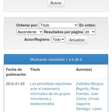
Ordenar por:
En orden:
Resultados por página
Autor/Registro:
Mostrando resultados 1 a 6 de 6
Fecha de
Título
Autor(es)
publicación
2012-01-23
Los periodistas españoles
Zalbidea Bengoa,
ante el tratamiento
Begoña
;
Pérez
informativo de los grupos
Fuentes, Juan
minoritarios y
Carlos
;
Urrutia
desfavorecidos
Izaguirre,
Santiago
;
López