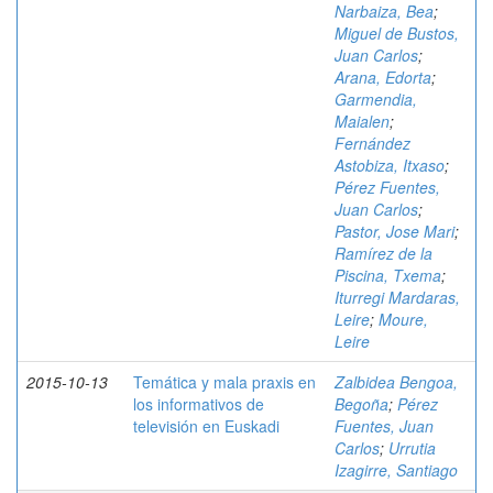
Narbaiza, Bea
;
Miguel de Bustos,
Juan Carlos
;
Arana, Edorta
;
Garmendia,
Maialen
;
Fernández
Astobiza, Itxaso
;
Pérez Fuentes,
Juan Carlos
;
Pastor, Jose Mari
;
Ramírez de la
Piscina, Txema
;
Iturregi Mardaras,
Leire
;
Moure,
Leire
2015-10-13
Temática y mala praxis en
Zalbidea Bengoa,
los informativos de
Begoña
;
Pérez
televisión en Euskadi
Fuentes, Juan
Carlos
;
Urrutia
Izagirre, Santiago