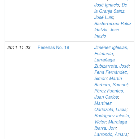
José Ignacio
;
De
la Granja Sainz,
José Luis
;
Basterretxea Polok
Idatzia, Jose
Inazio
2011-11-03
Reseñas No. 19
Jiménez Iglesias,
Estefanía
;
Larrañaga
Zubizarreta, José
;
Peña Fernández,
Simón
;
Martín
Barbero, Samuel
;
Pérez Fuentes,
Juan Carlos
;
Martínez
Odriozola, Lucía
;
Rodríguez Iniesta,
Víctor
;
Murelaga
Ibarra, Jon
;
Larrondo, Ainara
;