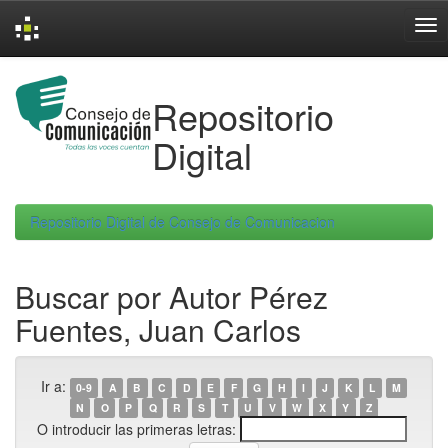
Skip
navigation
Repositorio
Digital
Repositorio Digital de Consejo de Comunicacion
Buscar por Autor Pérez
Fuentes, Juan Carlos
Ir a:
0-9
A
B
C
D
E
F
G
H
I
J
K
L
M
N
O
P
Q
R
S
T
U
V
W
X
Y
Z
O introducir las primeras letras: