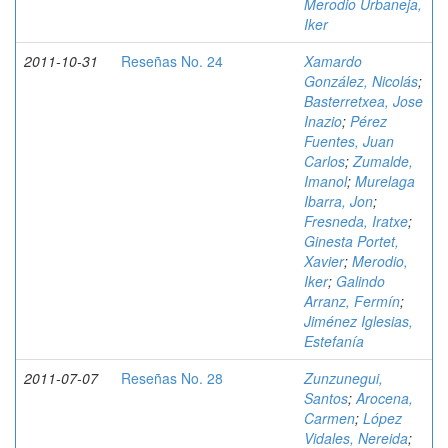
Merodio Urbaneja,
Iker
2011-10-31
Reseñas No. 24
Xamardo
González, Nicolás
;
Basterretxea, Jose
Inazio
;
Pérez
Fuentes, Juan
Carlos
;
Zumalde,
Imanol
;
Murelaga
Ibarra, Jon
;
Fresneda, Iratxe
;
Ginesta Portet,
Xavier
;
Merodio,
Iker
;
Galindo
Arranz, Fermín
;
Jiménez Iglesias,
Estefanía
2011-07-07
Reseñas No. 28
Zunzunegui,
Santos
;
Arocena,
Carmen
;
López
Vidales, Nereida
;