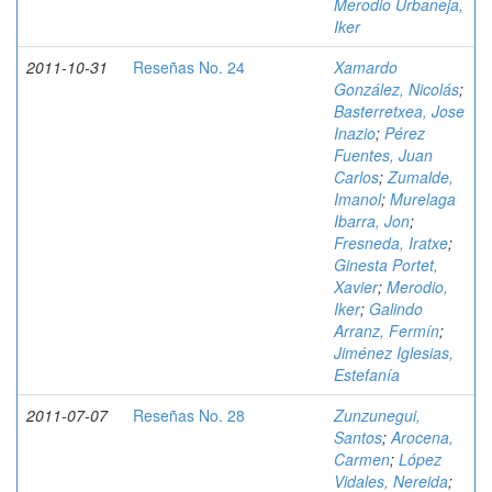
Merodio Urbaneja,
Iker
2011-10-31
Reseñas No. 24
Xamardo
González, Nicolás
;
Basterretxea, Jose
Inazio
;
Pérez
Fuentes, Juan
Carlos
;
Zumalde,
Imanol
;
Murelaga
Ibarra, Jon
;
Fresneda, Iratxe
;
Ginesta Portet,
Xavier
;
Merodio,
Iker
;
Galindo
Arranz, Fermín
;
Jiménez Iglesias,
Estefanía
2011-07-07
Reseñas No. 28
Zunzunegui,
Santos
;
Arocena,
Carmen
;
López
Vidales, Nereida
;