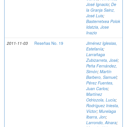
José Ignacio
;
De
la Granja Sainz,
José Luis
;
Basterretxea Polok
Idatzia, Jose
Inazio
2011-11-03
Reseñas No. 19
Jiménez Iglesias,
Estefanía
;
Larrañaga
Zubizarreta, José
;
Peña Fernández,
Simón
;
Martín
Barbero, Samuel
;
Pérez Fuentes,
Juan Carlos
;
Martínez
Odriozola, Lucía
;
Rodríguez Iniesta,
Víctor
;
Murelaga
Ibarra, Jon
;
Larrondo, Ainara
;