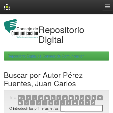
Skip
navigation
Repositorio
Digital
Repositorio Digital de Consejo de Comunicacion
Buscar por Autor Pérez
Fuentes, Juan Carlos
Ir a:
0-9
A
B
C
D
E
F
G
H
I
J
K
L
M
N
O
P
Q
R
S
T
U
V
W
X
Y
Z
O introducir las primeras letras: