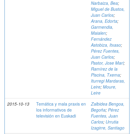
Narbaiza, Bea
;
Miguel de Bustos,
Juan Carlos
;
Arana, Edorta
;
Garmendia,
Maialen
;
Fernández
Astobiza, Itxaso
;
Pérez Fuentes,
Juan Carlos
;
Pastor, Jose Mari
;
Ramírez de la
Piscina, Txema
;
Iturregi Mardaras,
Leire
;
Moure,
Leire
2015-10-13
Temática y mala praxis en
Zalbidea Bengoa,
los informativos de
Begoña
;
Pérez
televisión en Euskadi
Fuentes, Juan
Carlos
;
Urrutia
Izagirre, Santiago