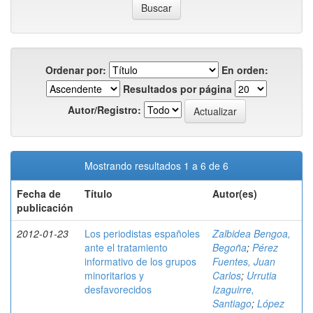
Ordenar por:
En orden:
Resultados por página
Autor/Registro:
Mostrando resultados 1 a 6 de 6
Fecha de
Título
Autor(es)
publicación
2012-01-23
Los periodistas españoles
Zalbidea Bengoa,
ante el tratamiento
Begoña
;
Pérez
informativo de los grupos
Fuentes, Juan
minoritarios y
Carlos
;
Urrutia
desfavorecidos
Izaguirre,
Santiago
;
López