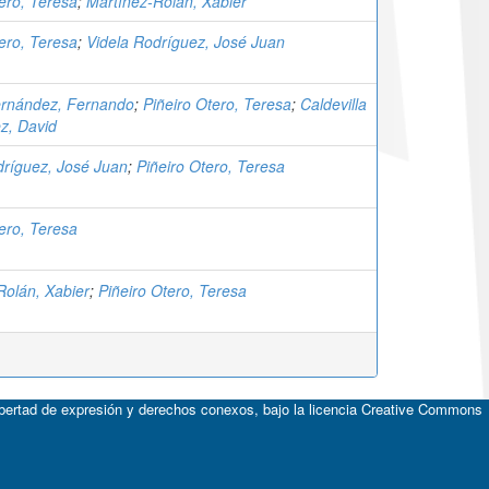
ero, Teresa
;
Martínez-Rolán, Xabier
ero, Teresa
;
Videla Rodríguez, José Juan
rnández, Fernando
;
Piñeiro Otero, Teresa
;
Caldevilla
z, David
dríguez, José Juan
;
Piñeiro Otero, Teresa
ero, Teresa
Rolán, Xabier
;
Piñeiro Otero, Teresa
ibertad de expresión y derechos conexos, bajo la licencia
Creative Commons