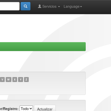
Servicios
Language
V
W
X
Y
Z
r/Registro: