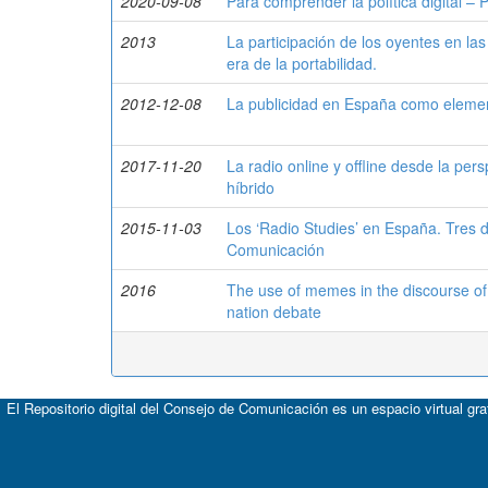
2020-09-08
Para comprender la política digital – 
2013
La participación de los oyentes en la
era de la portabilidad.
2012-12-08
La publicidad en España como elemen
2017-11-20
La radio online y offline desde la pe
híbrido
2015-11-03
Los ‘Radio Studies’ en España. Tres 
Comunicación
2016
The use of memes in the discourse of p
nation debate
El Repositorio digital del Consejo de Comunicación es un espacio virtual gr