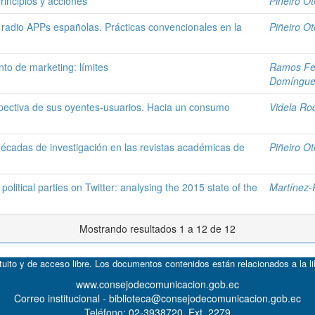
Principios y acciones
Piñeiro Ot
s radio APPs españolas. Prácticas convencionales en la
Piñeiro Ot
to de marketing: límites
Ramos Fe
Domíngue
rspectiva de sus oyentes-usuarios. Hacia un consumo
Videla Ro
décadas de investigación en las revistas académicas de
Piñeiro Ot
olitical parties on Twitter: analysing the 2015 state of the
Martínez-
Mostrando resultados 1 a 12 de 12
atuito y de acceso libre. Los documentos contenidos están relacionados a la l
www.consejodecomunicacion.gob.ec
Correo institucional - biblioteca@consejodecomunicacion.gob.ec
Teléfono: 02-3938720, Ext. 2279