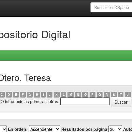
ositorio Digital
Otero, Teresa
C
D
E
F
G
H
I
J
K
L
M
N
O
P
Q
R
S
T
U
O introducir las primeras letras:
En orden:
Resultados por página
Auto