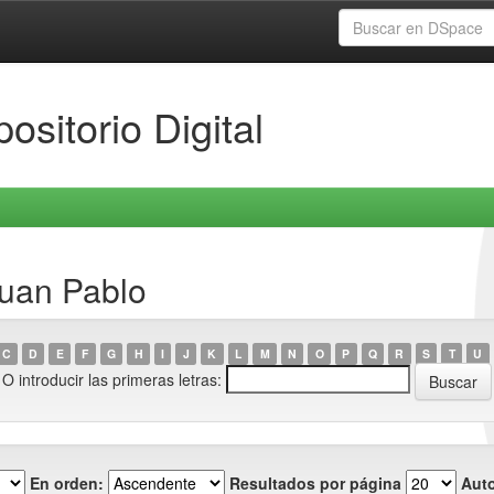
ositorio Digital
Juan Pablo
C
D
E
F
G
H
I
J
K
L
M
N
O
P
Q
R
S
T
U
O introducir las primeras letras:
En orden:
Resultados por página
Auto