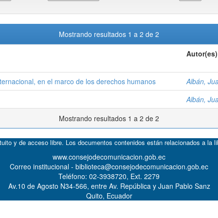
Mostrando resultados 1 a 2 de 2
Autor(es)
nternacional, en el marco de los derechos humanos
Albán, Ju
Albán, Ju
Mostrando resultados 1 a 2 de 2
atuito y de acceso libre. Los documentos contenidos están relacionados a la l
www.consejodecomunicacion.gob.ec
Correo institucional - biblioteca@consejodecomunicacion.gob.ec
Teléfono: 02-3938720, Ext. 2279
Av.10 de Agosto N34-566, entre Av. República y Juan Pablo Sanz
Quito, Ecuador