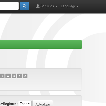
Servicios
Language
V
W
X
Y
Z
r/Registro: