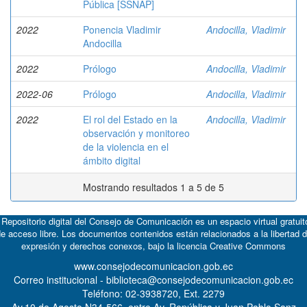
Pública [SSNAP]
2022
Ponencia Vladimir
Andocilla, Vladimir
Andocilla
2022
Prólogo
Andocilla, Vladimir
2022-06
Prólogo
Andocilla, Vladimir
2022
El rol del Estado en la
Andocilla, Vladimir
observación y monitoreo
de la violencia en el
ámbito digital
Mostrando resultados 1 a 5 de 5
 Repositorio digital del Consejo de Comunicación es un espacio virtual gratuit
e acceso libre. Los documentos contenidos están relacionados a la libertad 
expresión y derechos conexos, bajo la licencia
Creative Commons
www.consejodecomunicacion.gob.ec
Correo institucional - biblioteca@consejodecomunicacion.gob.ec
Teléfono: 02-3938720, Ext. 2279