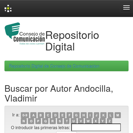
Skip
navigation
Repositorio
Digital
Repositorio Digital de Consejo de Comunicacion
Buscar por Autor Andocilla,
Vladimir
Ir a:
0-9
A
B
C
D
E
F
G
H
I
J
K
L
M
N
O
P
Q
R
S
T
U
V
W
X
Y
Z
O introducir las primeras letras: