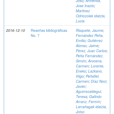
Josu
;
Armentia,
Jose Inazio
;
Martinez
Odriozolak idatzia,
Lucia
2016-12-10
Reseñas bibliográficas
Risquete, Jaume
;
No. 7
Fernández Peña,
Emilio
;
Gutiérrez
Alonso, Jaime
;
Pérez, Juan Carlos
;
Peña Fernández,
Simón
;
Arocena,
Carmen
;
Lorente,
Eneko
;
Lazkano,
Iñigo
;
Peñafiel,
Carmen
;
Díaz Noci,
Javier
;
Aguirrezaldegui,
Teresa
;
Galindo
Arranz, Fermín
;
Larrañagak idatzia,
Jotxo