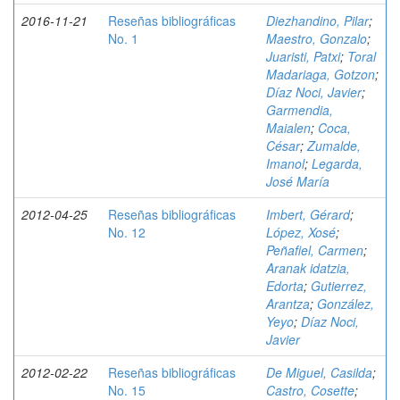
2016-11-21
Reseñas bibliográficas
Diezhandino, Pilar
;
No. 1
Maestro, Gonzalo
;
Juaristi, Patxi
;
Toral
Madariaga, Gotzon
;
Díaz Noci, Javier
;
Garmendia,
Maialen
;
Coca,
César
;
Zumalde,
Imanol
;
Legarda,
José María
2012-04-25
Reseñas bibliográficas
Imbert, Gérard
;
No. 12
López, Xosé
;
Peñafiel, Carmen
;
Aranak idatzia,
Edorta
;
Gutierrez,
Arantza
;
González,
Yeyo
;
Díaz Noci,
Javier
2012-02-22
Reseñas bibliográficas
De Miguel, Casilda
;
No. 15
Castro, Cosette
;