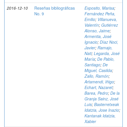
2016-12-10
Reseñas bibliográficas
Exposito, Marisa
;
No. 9
Fernández Peña,
Emilio
;
Villanueva,
Valentín
;
Gutiérrez
Alonso, Jaime
;
Armentia, José
Ignacio
;
Díaz Noci,
Javier
;
Ramajo,
Nati
;
Legarda, José
María
;
De Pablo,
Santiago
;
De
Miguel, Casilda
;
Zallo, Ramón
;
Artamendi, Iñigo
;
Echart, Nazaret
;
Barea, Pedro
;
De la
Granja Sainz, José
Luis
;
Basterretxeak
Idatzia, Jose Inazio
;
Kantanak Idatzia,
Xabier