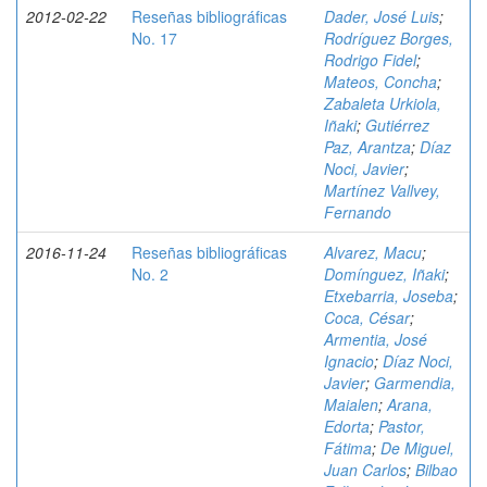
2012-02-22
Reseñas bibliográficas
Dader, José Luis
;
No. 17
Rodríguez Borges,
Rodrigo Fidel
;
Mateos, Concha
;
Zabaleta Urkiola,
Iñaki
;
Gutiérrez
Paz, Arantza
;
Díaz
Noci, Javier
;
Martínez Vallvey,
Fernando
2016-11-24
Reseñas bibliográficas
Alvarez, Macu
;
No. 2
Domínguez, Iñaki
;
Etxebarria, Joseba
;
Coca, César
;
Armentia, José
Ignacio
;
Díaz Noci,
Javier
;
Garmendia,
Maialen
;
Arana,
Edorta
;
Pastor,
Fátima
;
De Miguel,
Juan Carlos
;
Bilbao