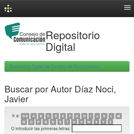
Skip
navigation
Repositorio
Digital
Repositorio Digital de Consejo de Comunicacion
Buscar por Autor Díaz Noci,
Javier
Ir a:
0-9
A
B
C
D
E
F
G
H
I
J
K
L
M
N
O
P
Q
R
S
T
U
V
W
X
Y
Z
O introducir las primeras letras: