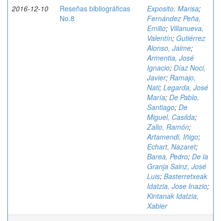
2016-12-10
Reseñas bibliográficas
Exposito, Marisa
;
No.8
Fernández Peña,
Emilio
;
Villanueva,
Valentín
;
Gutiérrez
Alonso, Jaime
;
Armentia, José
Ignacio
;
Díaz Noci,
Javier
;
Ramajo,
Nati
;
Legarda, José
María
;
De Pablo,
Santiago
;
De
Miguel, Casilda
;
Zallo, Ramón
;
Artamendi, Iñigo
;
Echart, Nazaret
;
Barea, Pedro
;
De la
Granja Sainz, José
Luis
;
Basterretxeak
Idatzia, Jose Inazio
;
Kintanak Idatzia,
Xabier