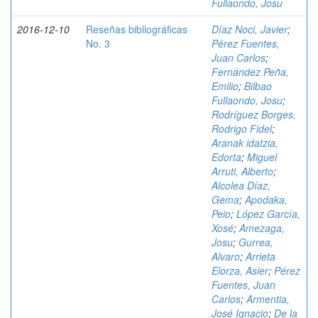
Fullaondo, Josu
2016-12-10
Reseñas bibliográficas
Díaz Noci, Javier
;
No. 3
Pérez Fuentes,
Juan Carlos
;
Fernández Peña,
Emilio
;
Bilbao
Fullaondo, Josu
;
Rodríguez Borges,
Rodrigo Fidel
;
Aranak idatzia,
Edorta
;
Miguel
Arruti, Alberto
;
Alcolea Díaz,
Gema
;
Apodaka,
Peio
;
López García,
Xosé
;
Amezaga,
Josu
;
Gurrea,
Alvaro
;
Arrieta
Elorza, Asier
;
Pérez
Fuentes, Juan
Carlos
;
Armentia,
José Ignacio
;
De la