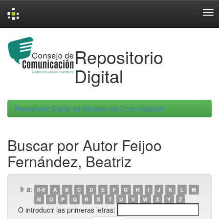
Skip
navigation
Repositorio
Digital
Repositorio Digital de Consejo de Comunicacion
Buscar por Autor Feijoo
Fernández, Beatriz
Ir a:
0-9
A
B
C
D
E
F
G
H
I
J
K
L
M
N
O
P
Q
R
S
T
U
V
W
X
Y
Z
O introducir las primeras letras: