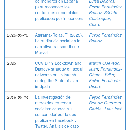
de menores en España
Luisa Dolores
;
para reconocer los
Feijoo Fernández,
contenidos comerciales
Beatriz
;
Sádaba
publicados por influencers
Chalezquer,
Charo
2023-09-13
Atarama-Rojas, T. (2023).
Feijoo Fernández,
La audiencia social en la
Beatriz
narrativa transmedia de
Marvel
2023
COVID-19 Lockdown and
Martín-Quevedo,
Disney+ strategy on social
Juan
;
Fernández-
networks on its launch
Gómez, Erika
;
during the State of alarm
Feijoo Fernández,
in Spain
Beatriz
2018-09-14
La investigación de
Feijoo Fernández,
mercados en redes
Beatriz
;
Guerrero
sociales: conoce a tu
Cortés, Juan José
consumidor por lo que
publica en Facebook y
Twitter. Análisis de caso