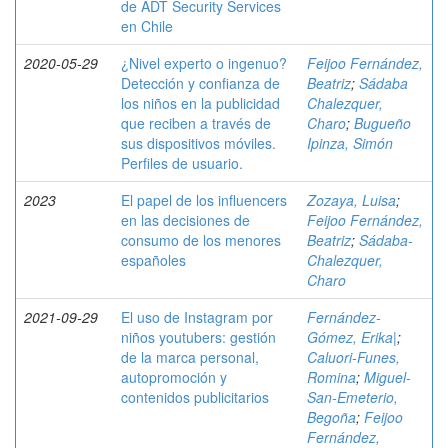
de ADT Security Services
en Chile
2020-05-29
¿Nivel experto o ingenuo?
Feijoo Fernández,
Detección y confianza de
Beatriz
;
Sádaba
los niños en la publicidad
Chalezquer,
que reciben a través de
Charo
;
Bugueño
sus dispositivos móviles.
Ipinza, Simón
Perfiles de usuario.
2023
El papel de los influencers
Zozaya, Luisa
;
en las decisiones de
Feijoo Fernández,
consumo de los menores
Beatriz
;
Sádaba-
españoles
Chalezquer,
Charo
2021-09-29
El uso de Instagram por
Fernández-
niños youtubers: gestión
Gómez, Erika|
;
de la marca personal,
Caluori-Funes,
autopromoción y
Romina
;
Miguel-
contenidos publicitarios
San-Emeterio,
Begoña
;
Feijoo
Fernández,