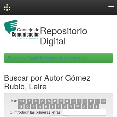
Skip
navigation
Repositorio
Digital
Repositorio Digital de Consejo de Comunicacion
Buscar por Autor Gómez
Rubio, Leire
Ir a:
0-9
A
B
C
D
E
F
G
H
I
J
K
L
M
N
O
P
Q
R
S
T
U
V
W
X
Y
Z
O introducir las primeras letras: