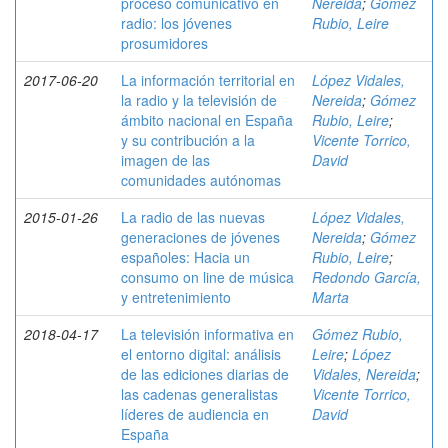
proceso comunicativo en
Nereida
;
Gómez
radio: los jóvenes
Rubio, Leire
prosumidores
2017-06-20
La información territorial en
López Vidales,
la radio y la televisión de
Nereida
;
Gómez
ámbito nacional en España
Rubio, Leire
;
y su contribución a la
Vicente Torrico,
imagen de las
David
comunidades autónomas
2015-01-26
La radio de las nuevas
López Vidales,
generaciones de jóvenes
Nereida
;
Gómez
españoles: Hacia un
Rubio, Leire
;
consumo on line de música
Redondo García,
y entretenimiento
Marta
2018-04-17
La televisión informativa en
Gómez Rubio,
el entorno digital: análisis
Leire
;
López
de las ediciones diarias de
Vidales, Nereida
;
las cadenas generalistas
Vicente Torrico,
líderes de audiencia en
David
España