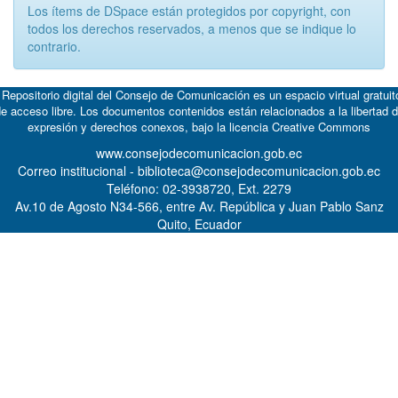
Los ítems de DSpace están protegidos por copyright, con
todos los derechos reservados, a menos que se indique lo
contrario.
 Repositorio digital del Consejo de Comunicación es un espacio virtual gratuit
e acceso libre. Los documentos contenidos están relacionados a la libertad 
expresión y derechos conexos, bajo la licencia
Creative Commons
www.consejodecomunicacion.gob.ec
Correo institucional - biblioteca@consejodecomunicacion.gob.ec
Teléfono: 02-3938720, Ext. 2279
Av.10 de Agosto N34-566, entre Av. República y Juan Pablo Sanz
Quito, Ecuador